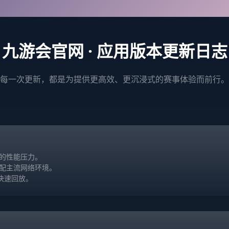
九游会官网 · 应用版本更新日志
每一次更新，都是为提供更高效、更沉浸式的赛事体验而前行。
的性能压力。
配主流网络环境。
快速回放。