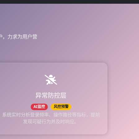
护，力求为用户营
异常防控层
AI监控
风控预警
系统实时分析登录频率、操作路径等指标，提前
发现可疑行为并及时响应。