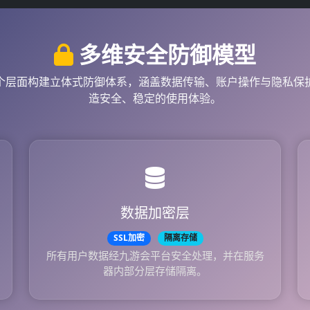
多维安全防御模型
个层面构建立体式防御体系，涵盖数据传输、账户操作与隐私保
造安全、稳定的使用体验。
数据加密层
SSL加密
隔离存储
所有用户数据经九游会平台安全处理，并在服务
器内部分层存储隔离。