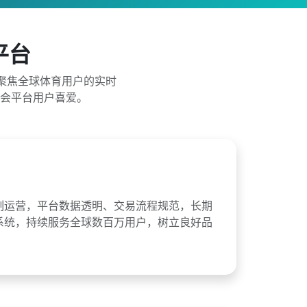
平台
聚焦全球体育用户的实时
会平台用户喜爱。
制运营，平台数据透明、交易流程规范，长期
系统，持续服务全球数百万用户，树立良好品