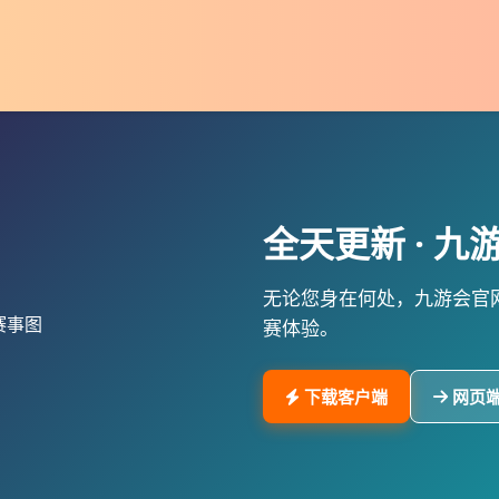
全天更新 ·
九
无论您身在何处，
九游会官网
赛体验。
下载客户端
网页