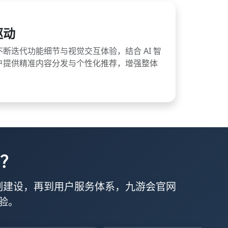
驱动
断迭代功能细节与视觉交互体验，结合 AI 智
户提供精准内容分发与个性化推荐，增强整体
？
制建设，再到用户服务体系，九游会官网
验。