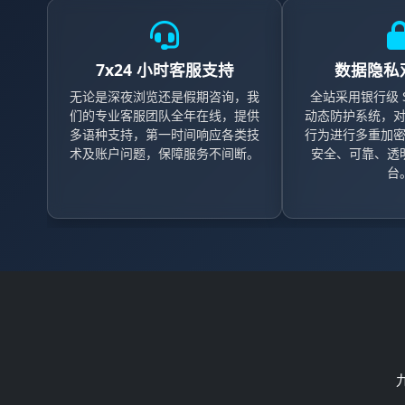
7x24 小时客服支持
数据隐私
无论是深夜浏览还是假期咨询，我
全站采用银行级 S
们的专业客服团队全年在线，提供
动态防护系统，
多语种支持，第一时间响应各类技
行为进行多重加
术及账户问题，保障服务不间断。
安全、可靠、透
台