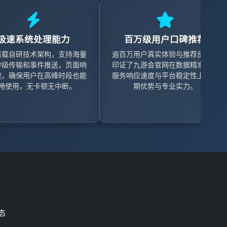
极速系统处理能力
百万级用户口碑推荐
搭载自研技术架构，支持海量
逾百万用户真实体验与推荐反馈，
秒级传输和事件推送，页面响
印证了九游会官网在数据精准度、
速，确保用户在高峰时段也能
服务响应速度与平台稳定性上的长
畅使用，无卡顿无中断。
期优势与专业实力。
态