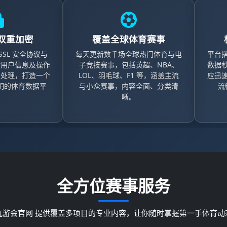
双重加密
覆盖全球体育赛事
SL 安全协议与
每天更新数千场全球热门体育与电
平台
对用户信息及操作
子竞技赛事，包括英超、NBA、
数据
密处理，打造一个
LOL、羽毛球、F1 等，涵盖主流
应迅
明的体育数据平
与小众赛事，内容全面、分类清
流
。
晰。
全方位赛事服务
九游会官网 提供覆盖多项目的专业内容，让你随时掌握第一手体育动