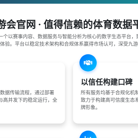
游会官网 · 值得信赖的体育数据
建一个以赛事内容、数据服务与智能分析为核心的数字生态平台，
体验。平台以稳定技术架构和合规体系赢得市场认可，深受九游
以信任构建口碑
数据传输流程，通过部署
所有服务均基于合规化机
问与高并发下的稳定运行，全
致力于构建高可信度生态
牌形象。