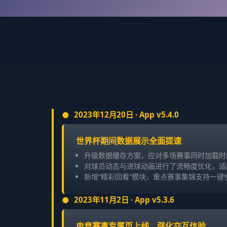
2023年12月20日 · App v5.4.0
世界杯期间数据展示全面提速
升级数据缓存方案，应对多场赛事同时加载时
对球员动态与进球动画进行了流畅度优化，适
新增“精彩回看”模块，重点赛事集锦支持一键
2023年11月2日 · App v5.3.6
电竞赛事专属页上线，强化交互体验