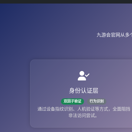
九游会官网从多
身份认证层
双因子验证
行为识别
通过设备指纹识别、人机验证等方式，全面阻挡
非法访问尝试。